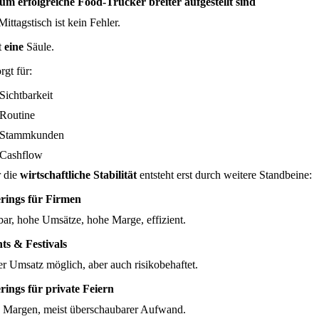
m erfolgreiche Food-Trucker breiter aufgestellt sind
ittagstisch ist kein Fehler.
t
eine
Säule.
rgt für:
Sichtbarkeit
Routine
Stammkunden
Cashflow
 die
wirtschaftliche Stabilität
entsteht erst durch weitere Standbeine:
rings für Firmen
bar, hohe Umsätze, hohe Marge, effizient.
ts & Festivals
r Umsatz möglich, aber auch risikobehaftet.
rings für private Feiern
 Margen, meist überschaubarer Aufwand.