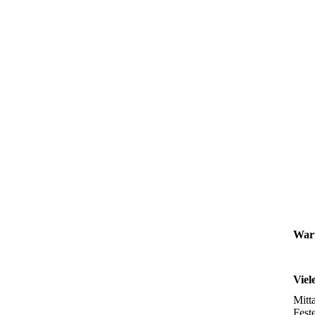
Waru
Viel
Mitt
Fest