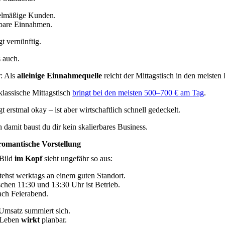
lmäßige Kunden.
bare Einnahmen.
gt vernünftig.
s auch.
: Als
alleinige Einnahmequelle
reicht der Mittagstisch in den meisten 
klassische Mittagstisch
bringt bei den meisten 500–700 € am Tag
.
t erstmal okay – ist aber wirtschaftlich schnell gedeckelt.
 damit baust du dir kein skalierbares Business.
romantische Vorstellung
Bild
im Kopf
sieht ungefähr so aus:
tehst werktags an einem guten Standort.
chen 11:30 und 13:30 Uhr ist Betrieb.
ch Feierabend.
Umsatz summiert sich.
 Leben
wirkt
planbar.