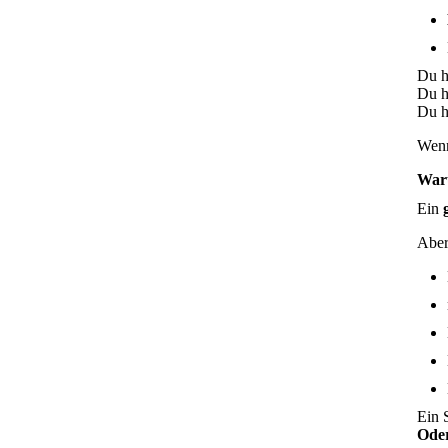
Du h
Du h
Du h
Wenn
Waru
Ein
Aber 
Ein 
Ode