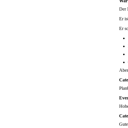
Waru
Der M
Er is
Er so
Aber
Cate
Plan
Even
Hohe
Cate
Gute