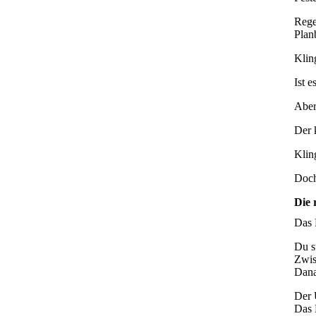
Rege
Plan
Klin
Ist e
Aber
Der 
Kling
Doch
Die 
Das 
Du s
Zwis
Dana
Der 
Das