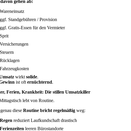
d
davon gehen ab:
Wareneinsatz
ggf. Standgebühren / Provision
ggf. Gratis-Essen für den Vermieter
Sprit
Versicherungen
Steuern
Rücklagen
Fahrzeugkosten
Umsatz
wirkt
solide
.
Gewinn
ist oft
ernüchternd
.
er, Ferien, Krankheit: Die stillen Umsatzkiller
Mittagstisch lebt von Routine.
genau diese
Routine bricht regelmäßig
weg:
Regen
reduziert Laufkundschaft drastisch
Ferienzeiten
leeren Bürostandorte