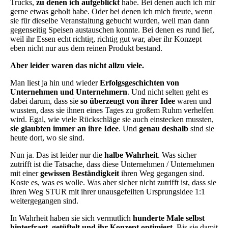
Trucks,
zu denen ich aufgeblickt
habe. Bei denen auch ich mir
gerne etwas geholt habe. Oder bei denen ich mich freute, wenn
sie für dieselbe Veranstaltung gebucht wurden, weil man dann
gegenseitig Speisen austauschen konnte. Bei denen es rund lief,
weil ihr Essen echt richtig, richtig gut war, aber ihr Konzept
eben nicht nur aus dem reinen Produkt bestand.
Aber leider waren das nicht allzu viele.
Man liest ja hin und wieder
Erfolgsgeschichten von
Unternehmen und Unternehmern
. Und nicht selten geht es
dabei darum, dass sie
so überzeugt von ihrer Idee
waren und
wussten, dass sie ihnen eines Tages zu großem Ruhm verhelfen
wird. Egal, wie viele Rückschläge sie auch einstecken mussten,
sie glaubten immer an ihre Idee
. Und
genau deshalb
sind sie
heute dort, wo sie sind.
Nun ja. Das ist leider nur die
halbe Wahrheit
. Was sicher
zutrifft ist die Tatsache, dass diese Unternehmen / Unternehmen
mit einer
gewissen Beständigkeit
ihren Weg gegangen sind.
Koste es, was es wolle. Was aber sicher nicht zutrifft ist, dass sie
ihren Weg STUR mit ihrer unausgefeilten Ursprungsidee 1:1
weitergegangen sind.
In Wahrheit haben sie sich vermutlich
hunderte Male selbst
hinterfragt, getüftelt und ihr Konzept optimiert
. Bis sie damit