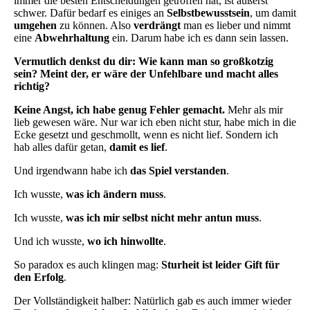
immer die besten Entscheidungen getroffen hat, ist äußerst
schwer. Dafür bedarf es einiges an
Selbstbewusstsein
, um damit
umgehen
zu können. Also
verdrängt
man es lieber und nimmt
eine
Abwehrhaltung
ein. Darum habe ich es dann sein lassen.
Vermutlich denkst du dir: Wie kann man so großkotzig
sein? Meint der, er wäre der Unfehlbare und macht alles
richtig?
Keine Angst, ich habe genug Fehler gemacht.
Mehr als mir
lieb gewesen wäre. Nur war ich eben nicht stur, habe mich in die
Ecke gesetzt und geschmollt, wenn es nicht lief. Sondern ich
hab alles dafür getan,
damit es lief
.
Und irgendwann habe ich
das Spiel verstanden
.
Ich wusste,
was ich ändern muss
.
Ich wusste,
was ich mir selbst nicht mehr antun muss
.
Und ich wusste,
wo ich hinwollte
.
So paradox es auch klingen mag:
Sturheit ist leider Gift für
den Erfolg
.
Der Vollständigkeit halber: Natürlich gab es auch immer wieder