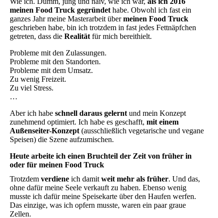
Wie ich. Dumm, jung und naiv, wie ich war,
als ich 2016
meinen Food Truck gegründet
habe. Obwohl ich fast ein
ganzes Jahr meine Masterarbeit über
meinen Food Truck
geschrieben habe, bin ich trotzdem in fast jedes Fettnäpfchen
getreten, dass die
Realität
für mich bereithielt.
Probleme mit den Zulassungen.
Probleme mit den Standorten.
Probleme mit dem Umsatz.
Zu wenig Freizeit.
Zu viel Stress.
…
Aber ich habe
schnell daraus gelernt
und mein Konzept
zunehmend optimiert. Ich habe es geschafft,
mit einem
Außenseiter-Konzept
(ausschließlich vegetarische und vegane
Speisen) die Szene aufzumischen.
Heute arbeite ich einen Bruchteil der Zeit von früher in
oder für meinen Food Truck
Trotzdem
verdiene
ich damit
weit mehr als früher
. Und das,
ohne dafür meine Seele verkauft zu haben. Ebenso wenig
musste ich dafür meine Speisekarte über den Haufen werfen.
Das einzige, was ich opfern musste, waren ein paar graue
Zellen.