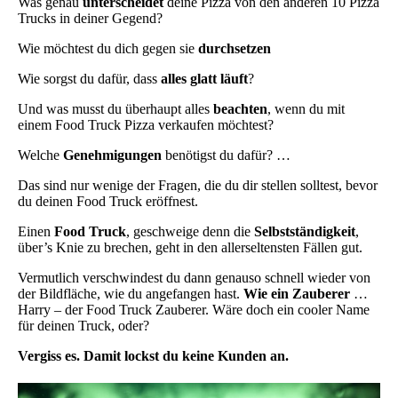
Was genau
unterscheidet
deine Pizza von den anderen 10 Pizza
Trucks in deiner Gegend?
Wie möchtest du dich gegen sie
durchsetzen
Wie sorgst du dafür, dass
alles glatt läuft
?
Und was musst du überhaupt alles
beachten
, wenn du mit
einem Food Truck Pizza verkaufen möchtest?
Welche
Genehmigungen
benötigst du dafür? …
Das sind nur wenige der Fragen, die du dir stellen solltest, bevor
du deinen Food Truck eröffnest.
Einen
Food Truck
, geschweige denn die
Selbstständigkeit
,
über’s Knie zu brechen, geht in den allerseltensten Fällen gut.
Vermutlich verschwindest du dann genauso schnell wieder von
der Bildfläche, wie du angefangen hast.
Wie ein Zauberer
…
Harry – der Food Truck Zauberer. Wäre doch ein cooler Name
für deinen Truck, oder?
Vergiss es. Damit lockst du keine Kunden an.