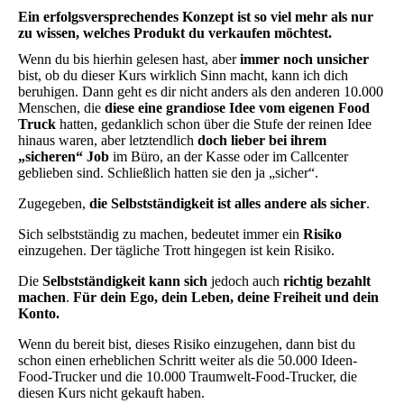
Ein erfolgsversprechendes Konzept ist so viel mehr als nur
zu wissen, welches Produkt du verkaufen möchtest.
Wenn du bis hierhin gelesen hast, aber
immer noch unsicher
bist, ob du dieser Kurs wirklich Sinn macht, kann ich dich
beruhigen. Dann geht es dir nicht anders als den anderen 10.000
Menschen, die
diese eine grandiose Idee vom eigenen Food
Truck
hatten, gedanklich schon über die Stufe der reinen Idee
hinaus waren, aber letztendlich
doch lieber bei ihrem
„sicheren“ Job
im Büro, an der Kasse oder im Callcenter
geblieben sind. Schließlich hatten sie den ja „sicher“.
Zugegeben,
die Selbstständigkeit ist alles andere als sicher
.
Sich selbstständig zu machen, bedeutet immer ein
Risiko
einzugehen. Der tägliche Trott hingegen ist kein Risiko.
Die
Selbstständigkeit kann sich
jedoch auch
richtig bezahlt
machen
.
Für dein Ego, dein Leben, deine Freiheit und dein
Konto.
Wenn du bereit bist, dieses Risiko einzugehen, dann bist du
schon einen erheblichen Schritt weiter als die 50.000 Ideen-
Food-Trucker und die 10.000 Traumwelt-Food-Trucker, die
diesen Kurs nicht gekauft haben.