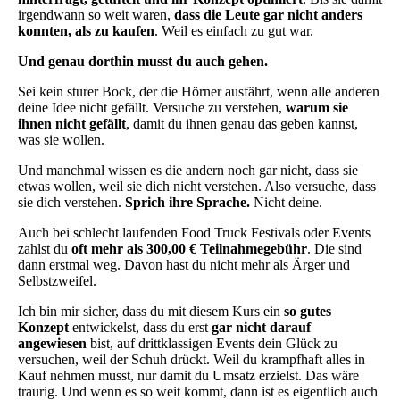
irgendwann so weit waren,
dass die Leute gar nicht anders
konnten, als zu kaufen
. Weil es einfach zu gut war.
Und genau dorthin musst du auch gehen.
Sei kein sturer Bock, der die Hörner ausfährt, wenn alle anderen
deine Idee nicht gefällt. Versuche zu verstehen,
warum sie
ihnen nicht gefällt
, damit du ihnen genau das geben kannst,
was sie wollen.
Und manchmal wissen es die andern noch gar nicht, dass sie
etwas wollen, weil sie dich nicht verstehen. Also versuche, dass
sie dich verstehen.
Sprich ihre Sprache.
Nicht deine.
Auch bei schlecht laufenden Food Truck Festivals oder Events
zahlst du
oft mehr als 300,00 € Teilnahmegebühr
. Die sind
dann erstmal weg. Davon hast du nicht mehr als Ärger und
Selbstzweifel.
Ich bin mir sicher, dass du mit diesem Kurs ein
so gutes
Konzept
entwickelst, dass du erst
gar nicht darauf
angewiesen
bist, auf drittklassigen Events dein Glück zu
versuchen, weil der Schuh drückt. Weil du krampfhaft alles in
Kauf nehmen musst, nur damit du Umsatz erzielst. Das wäre
traurig. Und wenn es so weit kommt, dann ist es eigentlich auch