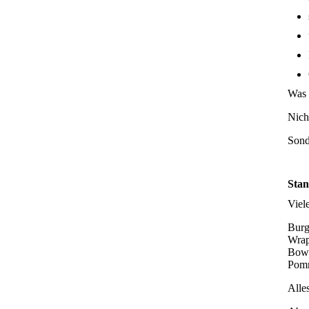
Was 
Nicht
Sond
Stan
Viel
Burg
Wrap
Bowl
Pom
Alles