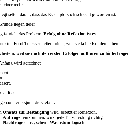
 keiner mehr.
iegt selten daran, dass das Essen plötzlich schlecht geworden ist.
Gründe liegen tiefer.
lg ist nicht das Problem.
Erfolg ohne Reflexion
ist es.
meisten Food Trucks scheitern nicht, weil sie keine Kunden haben.
cheitern, weil sie
nach den ersten Erfolgen aufhören zu hinterfrage
nfang wird gerechnet.
miert.
rnt.
essert.
 läuft es.
genau hier beginnt die Gefahr.
n
Umsatz zur Bestätigung
wird, ersetzt er Reflexion.
n
Aufträge
reinkommen, wirkt jede Entscheidung richtig.
n
Nachfrage
da ist, scheint
Wachstum logisch
.