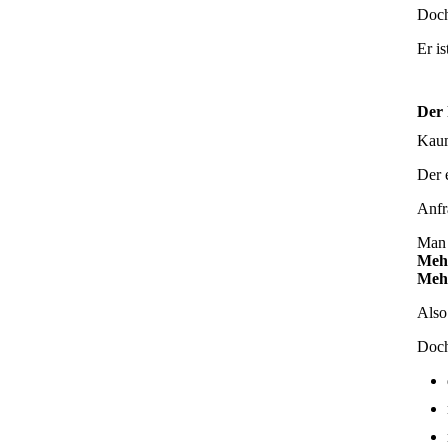
Doch
Er is
Der 
Kaum
Der e
Anfr
Man 
Meh
Meh
Also 
Doch