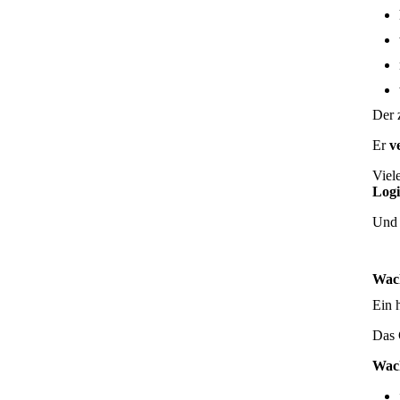
Der 
Er
v
Viel
Logi
Und d
Wach
Ein 
Das G
Wach