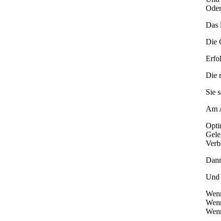
Oder
Das l
Die 
Erfo
Die 
Sie s
Am A
Opti
Gele
Verb
Dann
Und 
Wen
Wen
Wen