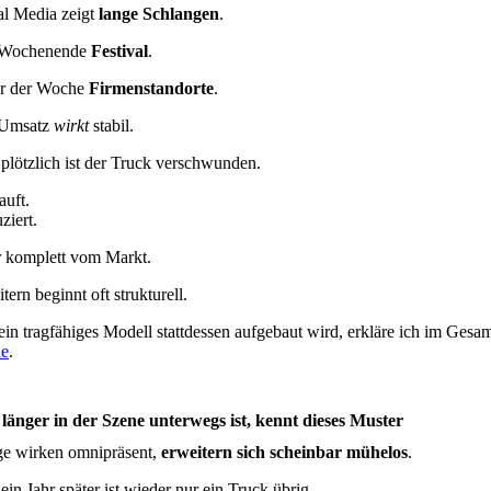
al Media zeigt
lange Schlangen
.
Wochenende
Festival
.
r der Woche
Firmenstandorte
.
 Umsatz
wirkt
stabil.
plötzlich ist der Truck verschwunden.
auft.
ziert.
 komplett vom Markt.
tern beginnt oft strukturell.
ein tragfähiges Modell stattdessen aufgebaut wird, erkläre ich im Gesa
de
.
länger in der Szene unterwegs ist, kennt dieses Muster
ge wirken omnipräsent,
erweitern sich scheinbar mühelos
.
ein Jahr später ist wieder nur ein Truck übrig.