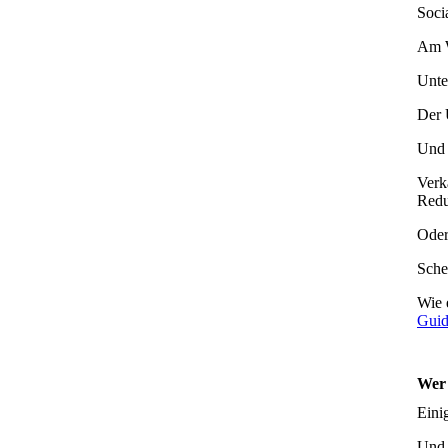
Soci
Am 
Unte
Der
Und 
Verk
Redu
Oder
Schei
Wie 
Gui
Wer 
Eini
Und 