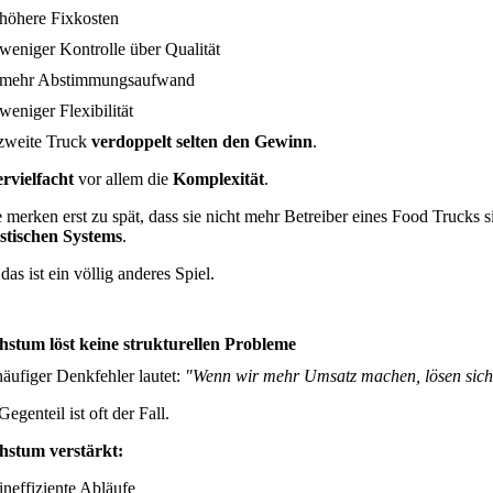
höhere Fixkosten
weniger Kontrolle über Qualität
mehr Abstimmungsaufwand
weniger Flexibilität
zweite Truck
verdoppelt selten den Gewinn
.
ervielfacht
vor allem die
Komplexität
.
e merken erst zu spät, dass sie nicht mehr Betreiber eines Food Trucks 
stischen Systems
.
as ist ein völlig anderes Spiel.
stum löst keine strukturellen Probleme
häufiger Denkfehler lautet:
"Wenn wir mehr Umsatz machen, lösen sich
egenteil ist oft der Fall.
stum verstärkt:
ineffiziente Abläufe