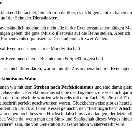
e.
blickend betrachtet, bin ich froh darüber, es nicht gemacht zu haben un
 auf der Seite der
Dienstleister
.
stverständlich möchte ich nicht alle in der Eventorganisation tätigen 
enigen geben, die gute (Musik-)Festivals auf die Beine stellen. Aber ich
 Firmenevents organisieren. Das sind einfach zwei Welten.
ival-Eventmenschen = freie Marktwirtschaft
en-Eventmenschen = Beamtentum & Spießbürgerschaft
 lass mich dir erklären, warum mir die Zusammenarbeit mit Eventagent
ektionismus-Wahn
nnen wir mit dem
Streben nach Perfektionismus
und sind damit gleic
Gelassenheit. Perfektionismus ist eine der Tugenden, die vor noch gar n
. In der Grundschule wurden wir bereits mit dem Fach "Schönschrift" d
eibschrift perfekt geschwungen waren. Glücklicherweise gibt es heutzu
ordentlich Druck auf dem Kessel gemacht, den "bestmöglichen"
Absch
ann einen noch besseren Hochschulabschluss zu erlangen, der letztendli
et. Wehe da, wenn man den Sinn- und Spaßgehalt dieses Weges hinterfr
riere"
sein, die von Generation zu Genreration weitervererbt wird.