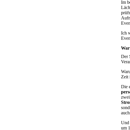
Im b
Läch
prüf
Aufm
Event
Ich 
Even
Wart
Der 
Vera
Waru
Zeit
Die 
pers
zwei
Stro
sond
auch
Und 
um 1