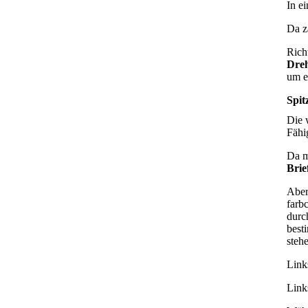
In e
Da z
Rich
Dre
um e
Spit
Die 
Fähi
Da m
Brie
Aber 
farb
durc
best
stehe
Link
Link