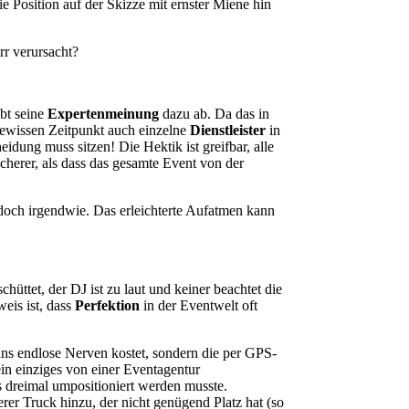
e Position auf der Skizze mit ernster Miene hin
rr verursacht?
bt seine
Expertenmeinung
dazu ab. Da das in
gewissen Zeitpunkt auch einzelne
Dienstleister
in
dung muss sitzen! Die Hektik ist greifbar, alle
icherer, als dass das gesamte Event von der
doch irgendwie. Das erleichterte Aufatmen kann
üttet, der DJ ist zu laut und keiner beachtet die
eis ist, dass
Perfektion
in der Eventwelt oft
r uns endlose Nerven kostet, sondern die per GPS-
ein einziges von einer Eventagentur
 dreimal umpositioniert werden musste.
er Truck hinzu, der nicht genügend Platz hat (so