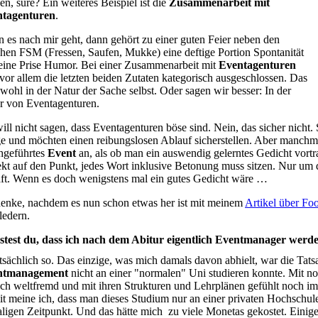
en, sure? Ein weiteres Beispiel ist die
Zusammenarbeit mit
ntagenturen
.
 es nach mir geht, dann gehört zu einer guten Feier neben den
chen FSM (Fressen, Saufen, Mukke) eine deftige Portion Spontanität
eine Prise Humor. Bei einer Zusammenarbeit mit
Eventagenturen
 vor allem die letzten beiden Zutaten kategorisch ausgeschlossen. Das
t wohl in der Natur der Sache selbst. Oder sagen wir besser: In der
r von Eventagenturen.
will nicht sagen, dass Eventagenturen böse sind. Nein, das sicher nicht
e und möchten einen reibungslosen Ablauf sicherstellen. Aber manchmal
hgeführtes
Event
an, als ob man ein auswendig gelerntes Gedicht vortr
ekt auf den Punkt, jedes Wort inklusive Betonung muss sitzen. Nur um d
äft. Wenn es doch wenigstens mal ein gutes Gedicht wäre …
denke, nachdem es nun schon etwas her ist mit meinem
Artikel über Fo
ledern.
test du, dass ich nach dem Abitur eigentlich
Eventmanager
werde
tatsächlich so. Das einzige, was mich damals davon abhielt, war die Ta
ntmanagement
nicht an einer "normalen" Uni studieren konnte. Mit nor
ach weltfremd und mit ihren Strukturen und Lehrplänen gefühlt noch im
t meine ich, dass man dieses Studium nur an einer privaten Hochschu
ligen Zeitpunkt. Und das hätte mich zu viele Monetas gekostet. Einige