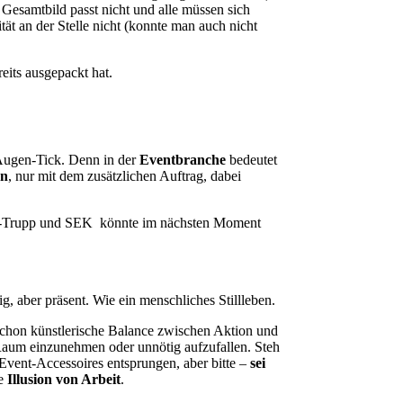
Gesamtbild passt nicht und alle müssen sich
ät an der Stelle nicht (konnte man auch nicht
its ausgepackt hat.
r Augen-Tick. Denn in der
Eventbranche
bedeutet
on
, nur mit dem zusätzlichen Auftrag, dabei
ard-Trupp und SEK könnte im nächsten Moment
ig, aber präsent. Wie ein menschliches Stillleben.
 schon künstlerische Balance zwischen Aktion und
l Raum einzunehmen oder unnötig aufzufallen. Steh
Event-Accessoires entsprungen, aber bitte –
sei
ie
Illusion von Arbeit
.