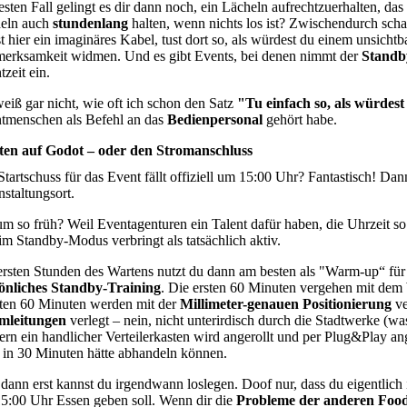
esten Fall gelingt es dir dann noch, ein Lächeln aufrechtzuerhalten, d
eln auch
stundenlang
halten, wenn nichts los ist? Zwischendurch schau
st hier ein imaginäres Kabel, tust dort so, als würdest du einem unsic
erksamkeit widmen. Und es gibt Events, bei denen nimmt der
Stand
zeit ein.
weiß gar nicht, wie oft ich schon den Satz
"Tu einfach so, als würdes
tmenschen als Befehl an das
Bedienpersonal
gehört habe.
en auf Godot – oder den Stromanschluss
Startschuss für das Event fällt offiziell um 15:00 Uhr? Fantastisch! Da
nstaltungsort.
m so früh? Weil Eventagenturen ein Talent dafür haben, die Uhrzeit 
 im Standby-Modus verbringt als tatsächlich aktiv.
ersten Stunden des Wartens nutzt du dann am besten als "Warm-up“ für
önliches Standby-Training
. Die ersten 60 Minuten vergehen mit dem
ten 60 Minuten werden mit der
Millimeter-genauen Positionierung
ve
mleitungen
verlegt – nein, nicht unterirdisch durch die Stadtwerke (
ern ein handlicher Verteilerkasten wird angerollt und per Plug&Play an
 in 30 Minuten hätte abhandeln können.
dann erst kannst du irgendwann loslegen. Doof nur, dass du eigentlich 
5:00 Uhr Essen geben soll. Wenn dir die
Probleme der anderen Foo