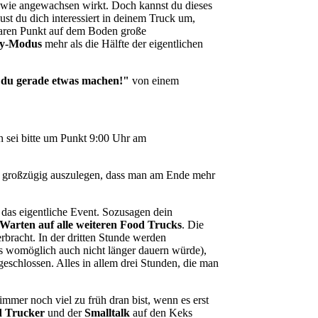
as wie angewachsen wirkt. Doch kannst du dieses
st du dich interessiert in deinem Truck um,
htbaren Punkt auf dem Boden große
by-Modus
mehr als die Hälfte der eigentlichen
t du gerade etwas machen!"
von einem
nn sei bitte um Punkt 9:00 Uhr am
so großzügig auszulegen, dass man am Ende mehr
 das eigentliche Event. Sozusagen dein
Warten auf alle weiteren Food Trucks
. Die
rbracht. In der dritten Stunde werden
was womöglich auch nicht länger dauern würde),
geschlossen. Alles in allem drei Stunden, die man
immer noch viel zu früh dran bist, wenn es erst
d Trucker
und der
Smalltalk
auf den Keks