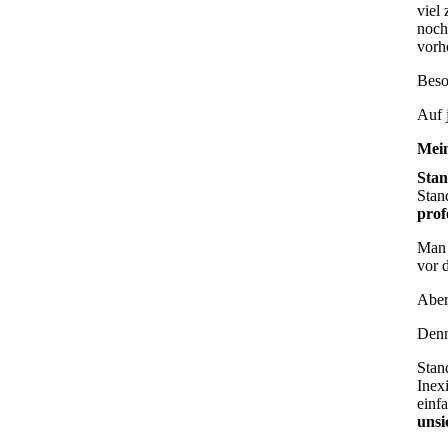
viel
noch
vorh
Beso
Auf 
Mein
Sta
Stan
prof
Man 
vor 
Aber 
Denn
Stan
Inex
einf
unsi