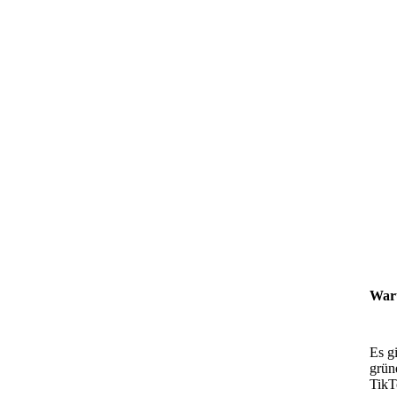
Waru
Es g
grün
TikT