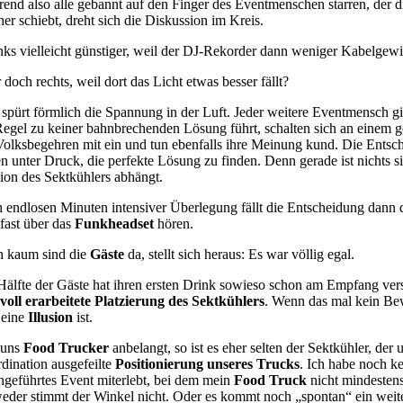
end also alle gebannt auf den Finger des Eventmenschen starren, der di
her schiebt, dreht sich die Diskussion im Kreis.
links vielleicht günstiger, weil der DJ-Rekorder dann weniger Kabelgewi
doch rechts, weil dort das Licht etwas besser fällt?
spürt förmlich die Spannung in der Luft. Jeder weitere Eventmensch gi
Regel zu keiner bahnbrechenden Lösung führt, schalten sich an einem 
Volksbegehren mit ein und tun ebenfalls ihre Meinung kund. Die Entschei
en unter Druck, die perfekte Lösung zu finden. Denn gerade ist nichts s
tion des Sektkühlers abhängt.
 endlosen Minuten intensiver Überlegung fällt die Entscheidung dann 
fast über das
Funkheadset
hören.
 kaum sind die
Gäste
da, stellt sich heraus: Es war völlig egal.
Hälfte der Gäste hat ihren ersten Drink sowieso schon am Empfang versch
evoll erarbeitete Platzierung des Sektkühlers
. Wenn das mal kein Bew
 eine
Illusion
ist.
 uns
Food Trucker
anbelangt, so ist es eher selten der Sektkühler, de
dination ausgefeilte
Positionierung unseres Trucks
. Ich habe noch k
hgeführtes Event miterlebt, bei dem mein
Food Truck
nicht mindestens
eder stimmt der Winkel nicht. Oder es kommt noch „spontan“ ein weiter