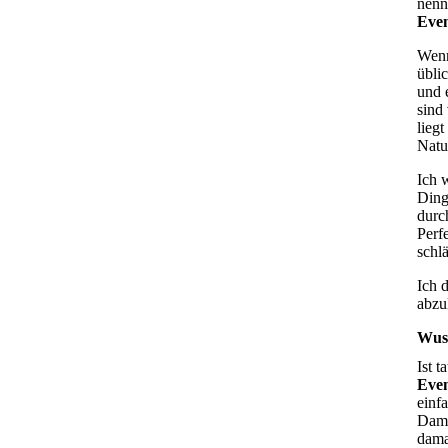
nenn
Eve
Wenn
übli
und 
sind
lieg
Natu
Ich 
Ding
durc
Perf
schl
Ich 
abzu
Wuss
Ist 
Eve
einf
Dami
dama