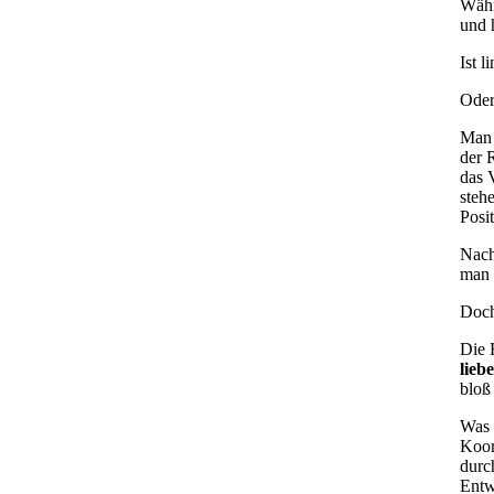
Währ
und 
Ist 
Oder 
Man 
der 
das 
steh
Posi
Nach
man 
Doch
Die 
lieb
bloß
Was
Koor
durc
Entw