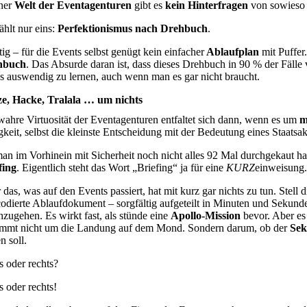
iner
Welt der Eventagenturen
gibt es
kein Hinterfragen
von sowieso 
ählt nur eins:
Perfektionismus nach Drehbuch
.
tig – für die Events selbst genügt kein einfacher
Ablaufplan
mit Puffer
hbuch
. Das Absurde daran ist, dass dieses Drehbuch in 90 % der Fälle v
s auswendig zu lernen, auch wenn man es gar nicht braucht.
ze, Hacke, Tralala … um nichts
wahre Virtuosität der Eventagenturen entfaltet sich dann, wenn es um
m
gkeit, selbst die kleinste Entscheidung mit der Bedeutung eines Staatsak
an im Vorhinein mit Sicherheit noch nicht alles 92 Mal durchgekaut hat
fing
. Eigentlich steht das Wort „Briefing“ ja für eine
KURZ
einweisung.
das, was auf den Events passiert, hat mit kurz gar nichts zu tun. Stell 
codierte Ablaufdokument – sorgfältig aufgeteilt in Minuten und Sekunde
hzugehen. Es wirkt fast, als stünde eine
Apollo-Mission
bevor. Aber es
immt nicht um die Landung auf dem Mond. Sondern darum, ob der
Sek
n soll.
s oder rechts?
s oder rechts!