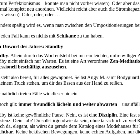
 zum Perfektionismus – konnte man nicht vorher wissen). Oder aber das 
mal komplett neu anordnen. Vielleicht reicht aber auch die Stromkapazit
er wissen). Oder, oder, oder …
nders spaßig wird es, wenn man zwischen den Umpositionierungen bere
jeden Fall kann es nichts mit
Schikane
zu tun haben.
 Unwort des Jahres: Standby
ndby
. Allein durch das Wort entsteht bei mir ein leichter, unfreiwillige
dby nicht einfach nur Warten. Es ist eine Art verordnete
Zen-Meditati
essionell beschäftigt auszusehen
.
steht also bereit, für alles gewappnet. Selbst Angy M. samt Bodygu
deinem Truck stehen, um dir das Essen aus der Hand zu reißen.
natürlich treten Fälle wie dieser nie ein.
och gilt:
immer freundlich lächeln und weiter abwarten
– unauffäll
dby ist keine gewöhnliche Pause. Nein, es ist eine
Disziplin
. Eine fast
istenz. Dein Job? Du sollst irgendwie da sein, ohne tatsächlich zu vie
ach da, elegant, als wärst du gerade dem Katalog eines Modehauses für 
chtbar
. Keine hektischen Bewegungen, keine echten Aufgaben, nur d