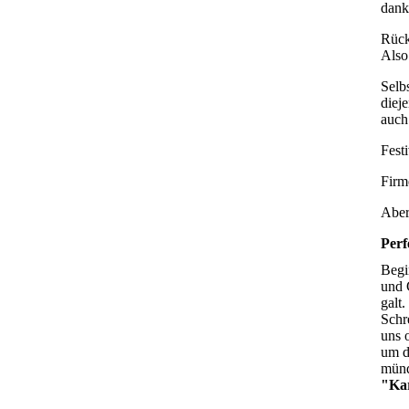
dank
Rück
Also
Selb
diej
auch
Fest
Firm
Aber
Perf
Begi
und 
galt
Schr
uns 
um d
münd
"Kar