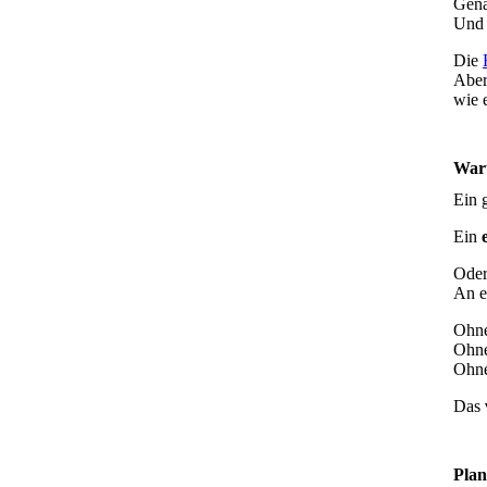
Gena
Und 
Die
Aber
wie e
Waru
Ein g
Ein
Oder
An e
Ohne
Ohne
Ohne
Das
Plan