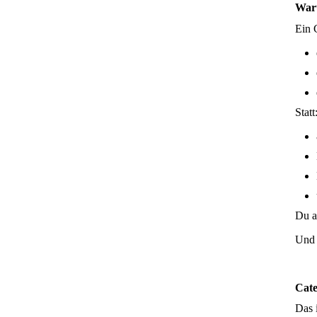
Waru
Ein 
Statt
Du a
Und 
Cate
Das 