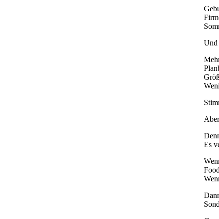
Gebu
Firm
Somm
Und 
Mehr
Plan
Größ
Weni
Stim
Aber
Denn
Es ve
Wenn
Food
Wenn
Dann
Sond