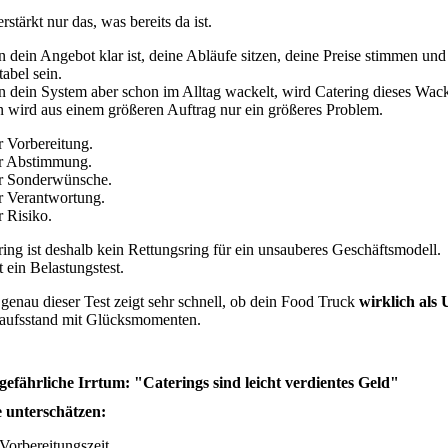
rstärkt nur das, was bereits da ist.
 dein Angebot klar ist, deine Abläufe sitzen, deine Preise stimmen un
tabel sein.
 dein System aber schon im Alltag wackelt, wird Catering dieses Wacke
 wird aus einem größeren Auftrag nur ein größeres Problem.
 Vorbereitung.
 Abstimmung.
 Sonderwünsche.
 Verantwortung.
 Risiko.
ring ist deshalb kein Rettungsring für ein unsauberes Geschäftsmodell.
t ein Belastungstest.
genau dieser Test zeigt sehr schnell, ob dein Food Truck
wirklich als
aufsstand mit Glücksmomenten.
gefährliche Irrtum: "Caterings sind leicht verdientes Geld"
e unterschätzen:
Vorbereitungszeit