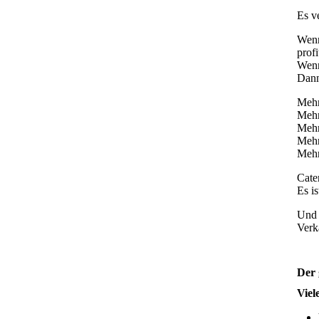
Es ve
Wenn
profi
Wenn
Dann
Mehr
Mehr
Mehr
Mehr
Mehr
Cate
Es is
Und 
Verk
Der 
Viel