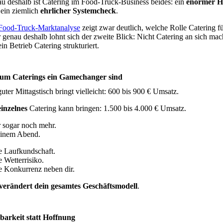
u deshalb ist Catering im Food-Truck-Business beides: ein
enormer H
ein ziemlich
ehrlicher Systemcheck
.
Food-Truck-Marktanalyse
zeigt zwar deutlich, welche Rolle Catering für
 genau deshalb lohnt sich der zweite Blick: Nicht Catering an sich ma
in Betrieb Catering strukturiert.
m Caterings ein Gamechanger sind
uter Mittagstisch bringt vielleicht: 600 bis 900 € Umsatz.
einzelnes
Catering kann bringen: 1.500 bis 4.000 € Umsatz.
 sogar noch mehr.
inem Abend.
 Laufkundschaft.
 Wetterrisiko.
 Konkurrenz neben dir.
verändert dein gesamtes Geschäftsmodell
.
barkeit statt Hoffnung