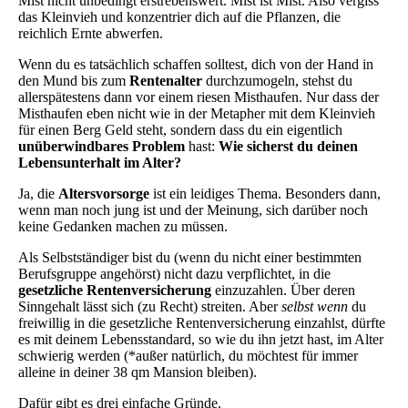
Mist nicht unbedingt erstrebenswert. Mist ist Mist. Also vergiss
das Kleinvieh und konzentrier dich auf die Pflanzen, die
reichlich Ernte abwerfen.
Wenn du es tatsächlich schaffen solltest, dich von der Hand in
den Mund bis zum
Rentenalter
durchzumogeln, stehst du
allerspätestens dann vor einem riesen Misthaufen. Nur dass der
Misthaufen eben nicht wie in der Metapher mit dem Kleinvieh
für einen Berg Geld steht, sondern dass du ein eigentlich
unüberwindbares Problem
hast:
Wie sicherst du deinen
Lebensunterhalt im Alter?
Ja, die
Altersvorsorge
ist ein leidiges Thema. Besonders dann,
wenn man noch jung ist und der Meinung, sich darüber noch
keine Gedanken machen zu müssen.
Als Selbstständiger bist du (wenn du nicht einer bestimmten
Berufsgruppe angehörst) nicht dazu verpflichtet, in die
gesetzliche Rentenversicherung
einzuzahlen. Über deren
Sinngehalt lässt sich (zu Recht) streiten. Aber
selbst wenn
du
freiwillig in die gesetzliche Rentenversicherung einzahlst, dürfte
es mit deinem Lebensstandard, so wie du ihn jetzt hast, im Alter
schwierig werden (*außer natürlich, du möchtest für immer
alleine in deiner 38 qm Mansion bleiben).
Dafür gibt es drei einfache Gründe.