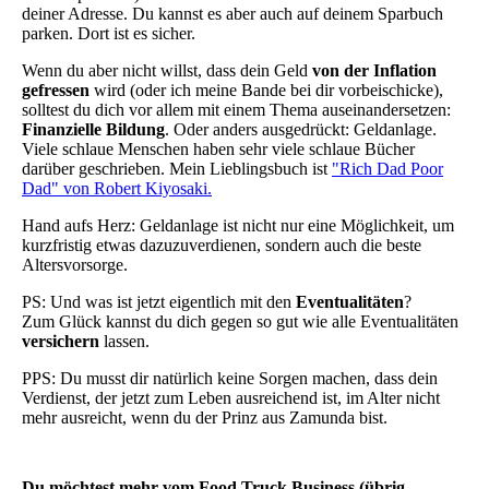
deiner Adresse. Du kannst es aber auch auf deinem Sparbuch
parken. Dort ist es sicher.
Wenn du aber nicht willst, dass dein Geld
von der Inflation
gefressen
wird (oder ich meine Bande bei dir vorbeischicke),
solltest du dich vor allem mit einem Thema auseinandersetzen:
Finanzielle Bildung
. Oder anders ausgedrückt: Geldanlage.
Viele schlaue Menschen haben sehr viele schlaue Bücher
darüber geschrieben. Mein Lieblingsbuch ist
"Rich Dad Poor
Dad" von Robert Kiyosaki.
Hand aufs Herz: Geldanlage ist nicht nur eine Möglichkeit, um
kurzfristig etwas dazuzuverdienen, sondern auch die beste
Altersvorsorge.
PS: Und was ist jetzt eigentlich mit den
Eventualitäten
?
Zum Glück kannst du dich gegen so gut wie alle Eventualitäten
versichern
lassen.
PPS: Du musst dir natürlich keine Sorgen machen, dass dein
Verdienst, der jetzt zum Leben ausreichend ist, im Alter nicht
mehr ausreicht, wenn du der Prinz aus Zamunda bist.
Du möchtest mehr vom Food Truck Business (übrig