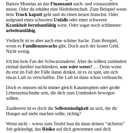
Batzen Monetas an das
Finanzamt
nach- und vorauszahlen
musst. Oder du erhältst eine Hiobsbotschaft. Zum Beispiel wenn
dein
Truck kaputt
geht und du einen neuen brauchst. Oder
aufgrund eines schweren
Unfalls
oder einer schweren
Krankheit
berufsunfähig
wirst. Oder sogar noch schlimmer:
arbeitsunfähig
.
Vielleicht ist es aber auch eine schöne Sache. Zum Beispiel,
wenn es
Familienzuwachs
gibt. Doch auch der kostet Geld.
Nicht wenig.
Ich bin kein Fan der Schwarzmalerei. Aber du solltest zumindest
einmal darüber nachdenken,
was wäre wenn?
… Denn wenn
du erst im Fall der Fälle daran denkst, ist es zu spät, um sich
etwas Luft zu verschaffen. Die Luft ist dann schon verbraucht.
Doch es müssen nicht immer gleich Katastrophen oder große
Lebenseinschnitte sein, die dich zum Umdenken bewegen
sollten.
Zuallererst ist es doch die
Selbstständigkeit
an sich, die dir
Hunger auf mehr machen sollte, richtig?
Wenn nicht – wieso zum Teufel hast du dann deinen "sicheren"
Job gekündigt, das
Risiko
auf dich genommen und dich