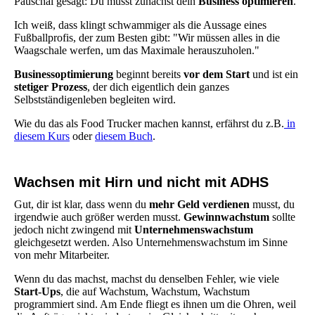
Pauschal gesagt: Du musst zunächst dein
Business optimieren
.
Ich weiß, dass klingt schwammiger als die Aussage eines
Fußballprofis, der zum Besten gibt: "Wir müssen alles in die
Waagschale werfen, um das Maximale herauszuholen."
Businessoptimierung
beginnt bereits
vor dem Start
und ist ein
stetiger Prozess
, der dich eigentlich dein ganzes
Selbstständigenleben begleiten wird.
Wie du das als Food Trucker machen kannst, erfährst du z.B.
in
diesem Kurs
oder
diesem Buch
.
Wachsen mit Hirn und nicht mit ADHS
Gut, dir ist klar, dass wenn du
mehr Geld verdienen
musst, du
irgendwie auch größer werden musst.
Gewinnwachstum
sollte
jedoch nicht zwingend mit
Unternehmenswachstum
gleichgesetzt werden. Also Unternehmenswachstum im Sinne
von mehr Mitarbeiter.
Wenn du das machst, machst du denselben Fehler, wie viele
Start-Ups
, die auf Wachstum, Wachstum, Wachstum
programmiert sind. Am Ende fliegt es ihnen um die Ohren, weil