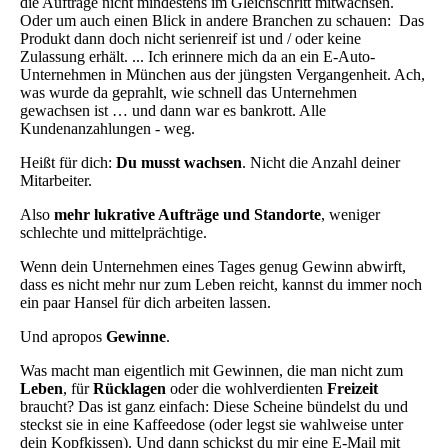
die Aufträge nicht mindestens im Gleichschritt mitwachsen.
Oder um auch einen Blick in andere Branchen zu schauen: Das
Produkt dann doch nicht serienreif ist und / oder keine
Zulassung erhält. ... Ich erinnere mich da an ein E-Auto-
Unternehmen in München aus der jüngsten Vergangenheit. Ach,
was wurde da geprahlt, wie schnell das Unternehmen
gewachsen ist … und dann war es bankrott. Alle
Kundenanzahlungen - weg.
Heißt für dich:
Du musst wachsen
. Nicht die Anzahl deiner
Mitarbeiter.
Also
mehr lukrative Aufträge und Standorte
, weniger
schlechte und mittelprächtige.
Wenn dein Unternehmen eines Tages genug Gewinn abwirft,
dass es nicht mehr nur zum Leben reicht, kannst du immer noch
ein paar Hansel für dich arbeiten lassen.
Und apropos
Gewinne
.
Was macht man eigentlich mit Gewinnen, die man nicht zum
Leben
, für
Rücklagen
oder die wohlverdienten
Freizeit
braucht? Das ist ganz einfach: Diese Scheine bündelst du und
steckst sie in eine Kaffeedose (oder legst sie wahlweise unter
dein Kopfkissen). Und dann schickst du mir eine E-Mail mit