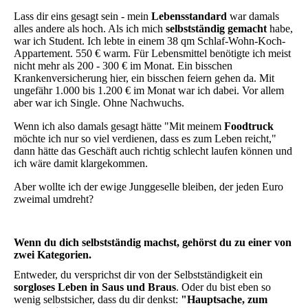
Lass dir eins gesagt sein - mein
Lebensstandard
war damals
alles andere als hoch. Als ich mich
selbstständig gemacht
habe,
war ich Student. Ich lebte in einem 38 qm Schlaf-Wohn-Koch-
Appartement. 550 € warm. Für Lebensmittel benötigte ich meist
nicht mehr als 200 - 300 € im Monat. Ein bisschen
Krankenversicherung hier, ein bisschen feiern gehen da. Mit
ungefähr 1.000 bis 1.200 € im Monat war ich dabei. Vor allem
aber war ich Single. Ohne Nachwuchs.
Wenn ich also damals gesagt hätte "Mit meinem
Foodtruck
möchte ich nur so viel verdienen, dass es zum Leben reicht,"
dann hätte das Geschäft auch richtig schlecht laufen können und
ich wäre damit klargekommen.
Aber wollte ich der ewige Junggeselle bleiben, der jeden Euro
zweimal umdreht?
Wenn du dich
selbstständig machst
, gehörst du zu einer von
zwei Kategorien.
Entweder, du versprichst dir von der Selbstständigkeit ein
sorgloses Leben in Saus und Braus
. Oder du bist eben so
wenig selbstsicher, dass du dir denkst:
"Hauptsache, zum